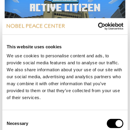
This website uses cookies
We use cookies to personalise content and ads, to
MINECRAFT
provide social media features and to analyse our traffic.
We also share information about your use of our site with
Lær bort viktige temaer og ta i bruk Minecraft i
our social media, advertising and analytics partners who
undervisningen! Vi har i samarbeid med
may combine it with other information that you’ve
provided to them or that they’ve collected from your use
Microsoft Education utviklet unike
of their services.
læringsressurser, samt i samarbeid med Kreasjon
AS utviklet elevsti og lærerveiledninger som kan
benyttes.
Consent
Necessary
Selection
TIL LÆRINGSRESSURSENE