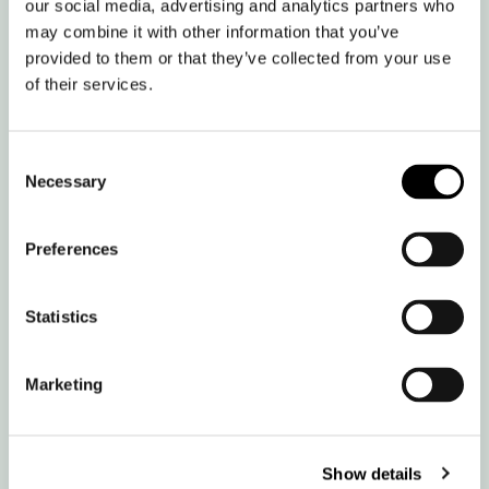
our social media, advertising and analytics partners who
uforpliktende prat.​
may combine it with other information that you’ve
provided to them or that they’ve collected from your use
Hege Østmo
of their services.
Merkevare- og partneransvarlig
ho@nobelpeacecenter.org
Consent
Necessary
Selection
tlf: 90824150
Preferences
Statistics
Marketing
Show details