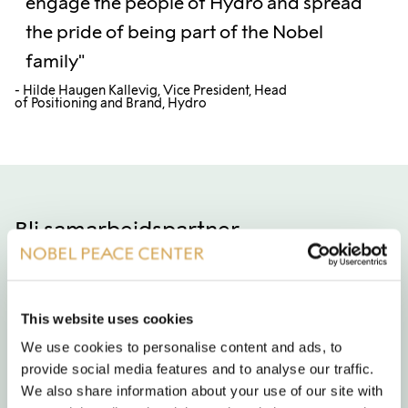
engage the people of Hydro and spread
the pride of being part of the Nobel
family"
- Hilde Haugen Kallevig, Vice President, Head
of Positioning and Brand, Hydro
Bli samarbeidspartner
Bidrag fra våre støttespillere er avgjørende for å
finansiere våre aktiviteter, og vi er opptatt av å
This website uses cookies
skape innhold som gir verdi, engasjement og mening
We use cookies to personalise content and ads, to
for hver enkelt partner.
provide social media features and to analyse our traffic.
We also share information about your use of our site with
Lyst til å høre mer? Kontakt Hege Østmo for en