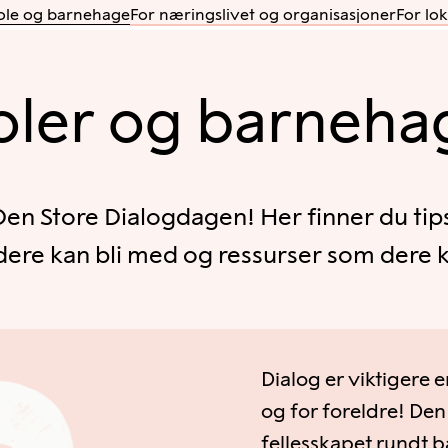
kole og barnehage
For næringslivet og organisasjoner
For lo
oler og barneha
Den Store Dialogdagen! Her finner du tips 
ere kan bli med og ressurser som dere 
Dialog er viktigere 
og for foreldre! Den
fellesskapet rundt b