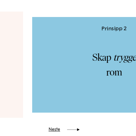
Prinsipp 2
Skap
trygg
rom
Neste