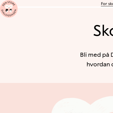
For s
Sk
Bli med på 
hvordan d