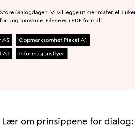
e nå:
n Store Dialogdagen. Vi vil legge ut mer materiell i u
ldrene snakke sammen i små
or ungdomskole. Filene er i PDF format:
Samtaletips plakat A1
 så godt, og gi dem ett eller to
t A3
Oppmerksomhet Plakat A1
egge ut mer materiell i ukene
t A1
Informasjonsflyer
Lær om prinsippene for dialog: