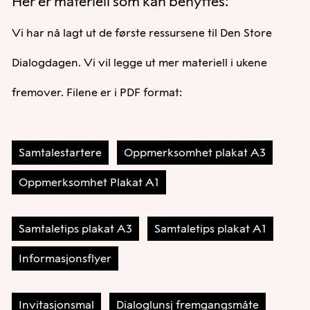
Her er materiell som kan benyttes:
Oppmerksomhet plakat A3
Oppmerksomhet
servering, materiell eller personell. Sammen får
kan senke terskelen for å ta praten.
Plakat A1
dere til mer – for flere.
Samtalestartere
Invitasjonsmal
Dialoglunsj
Vi har nå lagt ut de første ressursene til Den Store
Send stafettpinnen videre – inspirer
fremgangsmåte
Kontakt lokalavisen og få de til å skrive om
samarbeidspartnere og nettverk til å delta med
Samtaletips plakat A3
Samtaletips plakat A1
initiativet.
Dialogdagen. Vi vil legge ut mer materiell i ukene
egen virksomhet.
Informasjonsflyer
fremover. Filene er i PDF format:
Her er en materiell dere kan benytte dere av: (Vi vil
legge ut mer materiell i ukene fremover)
Samtalestartere
Oppmerksomhet plakat A3
Samtalestartere
Oppmerksomhet plakat A3
Oppmerksomhet Plakat A1
Oppmerksomhet Plakat A1
Samtaletips plakat
A3
Samtaletips plakat A3
Samtaletips plakat A1
Samtaletips plakat A1
Informasjonsflyer
Invitasjonsmal
Dialoglunsj fremgangsmåte