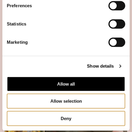
Preferences
Statistics
Marketing
Røde Kors Gate Megling arrangerer
frokostseminar og dialogverksted
LES MER
Show details
Allow all
Allow selection
Deny