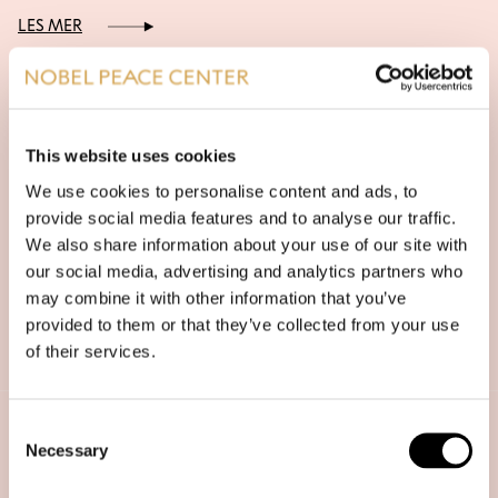
LES MER
This website uses cookies
We use cookies to personalise content and ads, to
provide social media features and to analyse our traffic.
We also share information about your use of our site with
our social media, advertising and analytics partners who
may combine it with other information that you’ve
EY setter opp dialogsoner på arbeidsplassen
provided to them or that they’ve collected from your use
of their services.
LES MER
Consent
Necessary
Selection