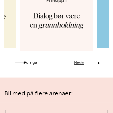
Prinsipp 1
Dialog bør være
lse
S
en
grunnholdning
Forrige
Neste
Bli med på flere arenaer: