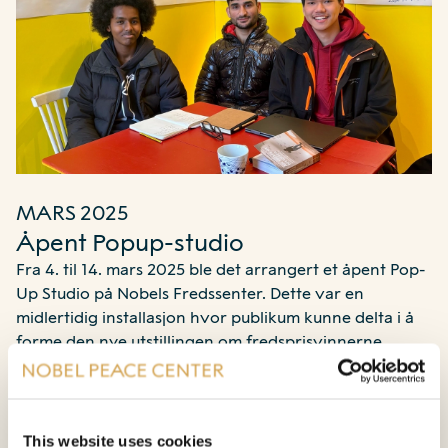
MARS 2025
Åpent Popup-studio
Fra 4. til 14. mars 2025 ble det arrangert et åpent Pop-
Up Studio på Nobels Fredssenter. Dette var en
midlertidig installasjon hvor publikum kunne delta i å
forme den nye utstillingen om fredsprisvinnerne.
Gjennom åpen dialog og kreativt samarbeid ble
besøkende invitert til å bidra med sine perspektiver og
ideer.
This website uses cookies