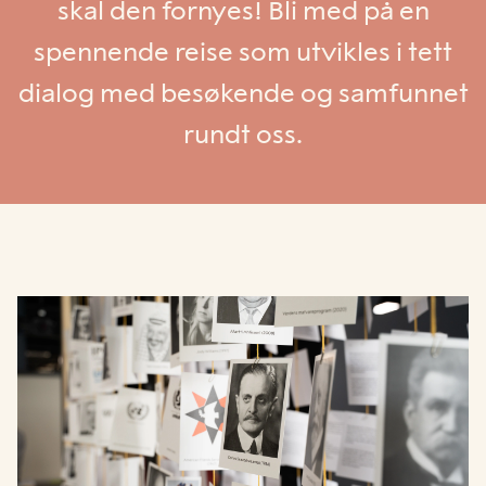
skal den fornyes! Bli med på en
spennende reise som utvikles i tett
dialog med besøkende og samfunnet
rundt oss.