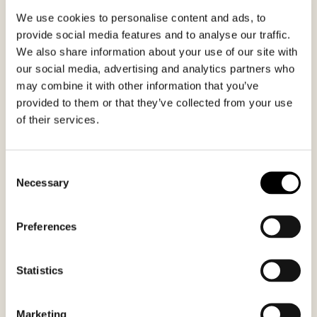
We use cookies to personalise content and ads, to
provide social media features and to analyse our traffic.
We also share information about your use of our site with
our social media, advertising and analytics partners who
may combine it with other information that you’ve
provided to them or that they’ve collected from your use
of their services.
Consent
Necessary
Selection
Preferences
APRIL 2025
Laboratorium
Statistics
I slutten av april 2025 ble det største utstillingsrommet
på Nobels Fredssenter bli gjort om til et utforskende
laboratorium. Hovedpoenget med laboratoriet var å
Marketing