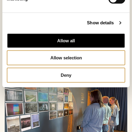
teste romlige elementer, kroppslige/haptiske
tilnærminger og ideer til digitale løsninger med
besøkende i senteret, folk som dropper innom og
Show details
inviterte deltakere. Hensikten var å finne ut hva som
treffer og utfordrer antakelser, samt hva som må
utforskes videre.
Allow all
Se hvordan det gikk →
Allow selection
Deny