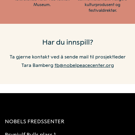
Museum. 
kulturprodusent og 
festivaldirektør.
Har du innspill?
Ta gjerne kontakt ved å sende mail til prosjektleder
Tara Bamberg
tb@nobelpeacecenter.org
NOBELS FREDSSENTER
Brynjulf Bulls plass 1