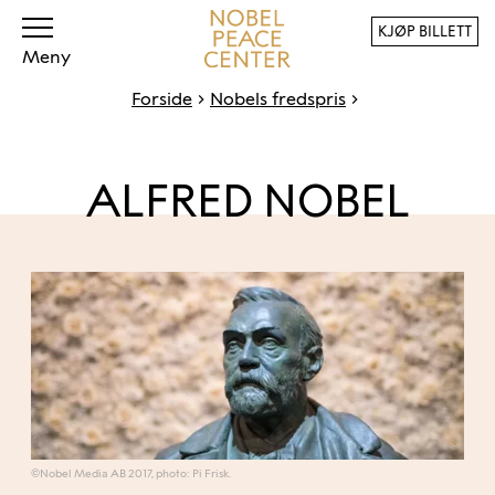
KJØP BILLETT
Meny
Forside
Nobels fredspris
ALFRED NOBEL
©Nobel Media AB 2017, photo: Pi Frisk.