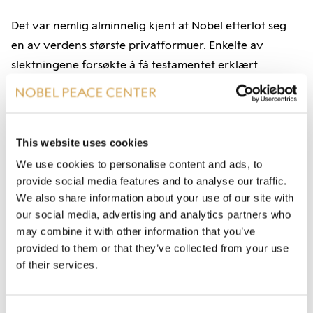
Det var nemlig alminnelig kjent at Nobel etterlot seg
en av verdens største privatformuer. Enkelte av
slektningene forsøkte å få testamentet erklært
ugyldig. Dessuten mente mange at testamentet var
"upatriotisk" - prisene burde ha vært forbeholdt
svensker, ikke nordmenn.
This website uses cookies
Les mer om Alfreds siste testamente her!
We use cookies to personalise content and ads, to
provide social media features and to analyse our traffic.
We also share information about your use of our site with
our social media, advertising and analytics partners who
may combine it with other information that you’ve
HVORFOR VALGTE
provided to them or that they’ve collected from your use
of their services.
ALFRED NOBEL NORGE
FOR FREDSPRISEN?