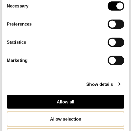
Consent
Necessary
Selection
Ingen vet med sikkerhet hvorfor Alfred
Nobel ønsket at akkurat fredsprisen skulle
deles ut av en norsk komite - eller hva som
Preferences
fikk ham til å inkludere Norge i
Nobelprisene overhodet.
Statistics
Alfred Nobel etterlot ingen forklaring på
hvorfor fredsprisen skulle deles ut av en
Marketing
norsk komite mens de andre prisene skulle
forvaltes av svenske komiteer. På dette
punktet må vi altså nøye oss med
Show details
kvalifiserte gjetninger.
Allow all
Her er noen av de mest sannsynlige
grunnene.
Allow selection
Klikk her for mer