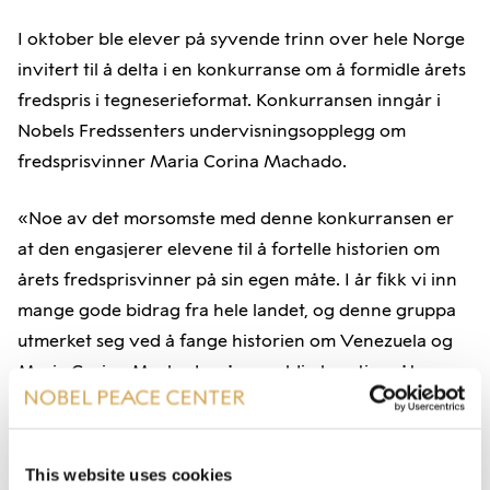
I oktober ble elever på syvende trinn over hele Norge
invitert til å delta i en konkurranse om å formidle årets
fredspris i tegneserieformat. Konkurransen inngår i
Nobels Fredssenters undervisningsopplegg om
fredsprisvinner Maria Corina Machado.
«Noe av det morsomste med denne konkurransen er
at den engasjerer elevene til å fortelle historien om
årets fredsprisvinner på sin egen måte. I år fikk vi inn
mange gode bidrag fra hele landet, og denne gruppa
utmerket seg ved å fange historien om Venezuela og
Maria Corina Machado på en veldig kreativ måte»,
sier Marie Sannem Thoring.
Vinnerbidraget blir tegnet som en proff tegneserie av
This website uses cookies
illustratør Hans Jørgen Sandnes, som også satt i juryen