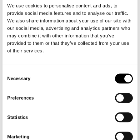
We use cookies to personalise content and ads, to
som vurderte årets bidrag, sammen med
provide social media features and to analyse our traffic.
representanter for Nobels Fredssenter,
We also share information about your use of our site with
Nobelinstituttet, Redd Barna og Utdanningsetaten.
our social media, advertising and analytics partners who
Juryen sier om vinnerne at de «viste svært
may combine it with other information that you’ve
provided to them or that they’ve collected from your use
imponerende formidlingsevne, solid kunnskap om
of their services.
situasjonen i Venezuela og diktator Nicolas Maduro, og
hadde fått med seg flere viktige hendelser og aspekter
ved Maria Corinas arbeid. Bidraget hadde en
Consent
gjennomgående god stil og var både fargerikt og
Necessary
Selection
kreativt».
Preferences
Statistics
Marketing