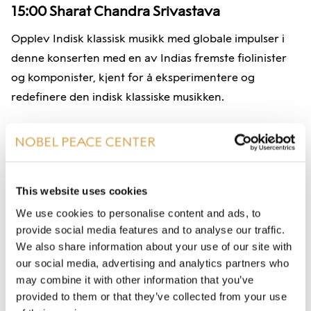
15:00
Sharat Chandra Srivastava
Opplev Indisk klassisk musikk med globale impulser i
denne konserten med en av Indias fremste fiolinister
og komponister, kjent for å eksperimentere og
redefinere den indisk klassiske musikken.
16:00
Saiyuki Trio Feat. Nguyên Lê, Mieko
This website uses cookies
Miyazaki, Prabhu Edouard
We use cookies to personalise content and ads, to
Øst-Asia møter Vesten i en grenseløs musikalsk fusjon.
provide social media features and to analyse our traffic.
Saiyuki-trio består av Nguyên Lê på gitar, Mieko
We also share information about your use of our site with
Miyazaki på koto og Prabhu Edouard på tabla. Hver av
our social media, advertising and analytics partners who
may combine it with other information that you’ve
musikerne er virtuoser på sitt instrument og sammen
provided to them or that they’ve collected from your use
skaper de en musikalsk lekeplass og et poetisk