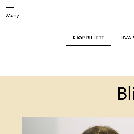
Meny
KJØP BILLETT
HVA 
Bl