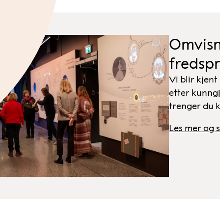
Omvisn
fredspr
Vi blir kjen
etter kunng
trenger du k
Les mer og s