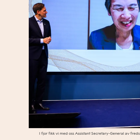
I fjor fikk vi med oss Assistant Secretary-General av fre