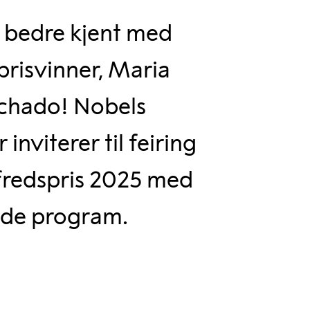
i bedre kjent med
prisvinner, Maria
chado! Nobels
inviterer til feiring
fredspris 2025 med
nde program.