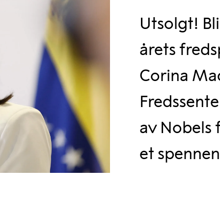
Utsolgt! Bl
årets freds
Corina Ma
Fredssenter 
av Nobels 
et spenne