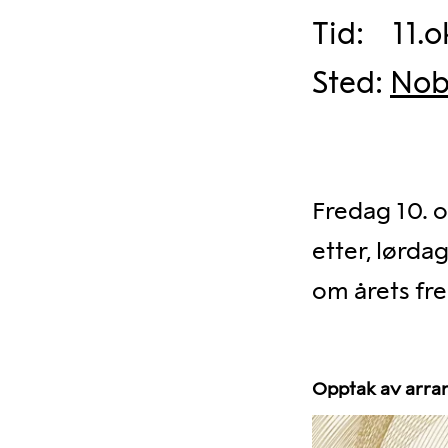
Tid
:
11.o
Sted
:
Nob
Fredag 10. 
etter, lørda
om årets fre
Opptak av arran