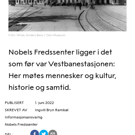
Foto: Wilse, Anders Beer / Oslo Museum
Nobels Fredssenter ligger i det
som før var Vestbanestasjonen:
Her møtes mennesker og kultur,
historie og samtid.
PUBLISERT
1. juni 2022
SKREVET AV
Ingvill Bryn Rambøl
Informasjonsansvarlig
Nobels Fredssenter
DEL
: