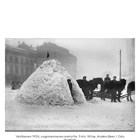
Vestbanen 1906, vognmennenes snehytte. Foto: Wilse, Anders Beer / Oslo
museum